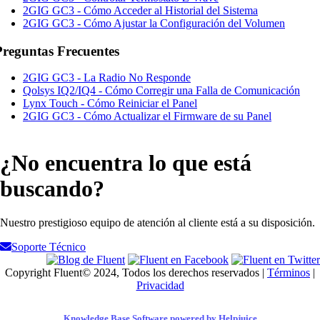
2GIG GC3 - Cómo Acceder al Historial del Sistema
2GIG GC3 - Cómo Ajustar la Configuración del Volumen
Preguntas Frecuentes
2GIG GC3 - La Radio No Responde
Qolsys IQ2/IQ4 - Cómo Corregir una Falla de Comunicación
Lynx Touch - Cómo Reiniciar el Panel
2GIG GC3 - Cómo Actualizar el Firmware de su Panel
¿No encuentra lo que está
buscando?
Nuestro prestigioso equipo de atención al cliente está a su disposición.
Soporte Técnico
Copyright Fluent© 2024, Todos los derechos reservados |
Términos
|
Privacidad
Knowledge Base Software powered by Helpjuice