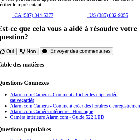
érifier le représentant.
CA (587) 844-5377
US (385) 832-9055
Est-ce que cela vous a aidé à résoudre votre
question?
Envoyer des commentaires
Oui
Non
Table des matières
Questions Connexes
Alarm.com Camera - Comment afficher les clips vidéo
sauvegardés
Alarm.com Camera - Comment créer des horaires d'enregistremen
Alarm.com Caméra intérieure - Hors ligne
Caméra intérieure Alarm.com - Guide 522 LED
Questions populaires