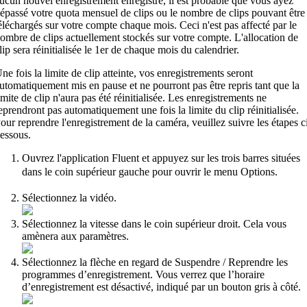
ucun nouvel enregistrement enregistré, il est probable que vous ayez
épassé votre quota mensuel de clips ou le nombre de clips pouvant être
éléchargés sur votre compte chaque mois. Ceci n'est pas affecté par le
ombre de clips actuellement stockés sur votre compte. L'allocation de
lip sera réinitialisée le 1er de chaque mois du calendrier.
ne fois la limite de clip atteinte, vos enregistrements seront
utomatiquement mis en pause et ne pourront pas être repris tant que la
imite de clip n'aura pas été réinitialisée. Les enregistrements ne
eprendront pas automatiquement une fois la limite du clip réinitialisée.
our reprendre l'enregistrement de la caméra, veuillez suivre les étapes c
essous.
Ouvrez l'application Fluent et appuyez sur les trois barres situées
dans le coin supérieur gauche pour ouvrir le menu Options.
Sélectionnez la vidéo.
Sélectionnez la vitesse dans le coin supérieur droit. Cela vous
amènera aux paramètres.
Sélectionnez la flèche en regard de Suspendre / Reprendre les
programmes d’enregistrement. Vous verrez que l’horaire
d’enregistrement est désactivé, indiqué par un bouton gris à côté.